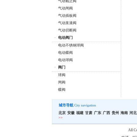
气动截止阀
气动闸阀
气动插板阀
气动浆液阀
气动切断阀
·
电动阀门
电动不锈钢球阀
电动蝶阀
电动球阀
·
阀门
球阀
闸阀
蝶阀
城市导航
City navigation
北京
安徽
福建
甘肃
广东
广西
贵州
海南
河北
>>
All