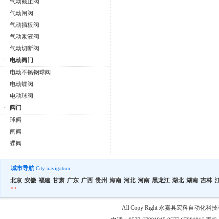
气动截止阀
气动闸阀
气动插板阀
气动浆液阀
气动切断阀
·
电动阀门
电动不锈钢球阀
电动蝶阀
电动球阀
·
阀门
球阀
闸阀
蝶阀
城市导航
City navigation
北京
安徽
福建
甘肃
广东
广西
贵州
海南
河北
河南
黑龙江
湖北
湖南
吉林
>>
All Copy Right 永嘉县宏科自动